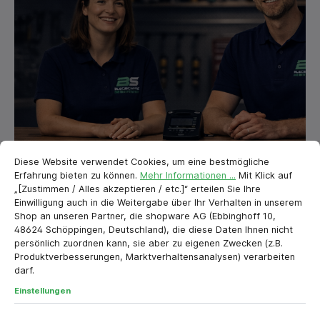
Cookie-Voreinstellungen
cookie.messageTextPage
Diese Website verwendet Cookies, um eine bestmögliche
ALLES FÜR DEIN PROJEKT
Erfahrung bieten zu können.
Mehr Informationen ...
Mit Klick auf
„[Zustimmen / Alles akzeptieren / etc.]“ erteilen Sie Ihre
Seit 2017 bekommt ihr bei uns alles für euer Projekt.
Einwilligung auch in die Weitergabe über Ihr Verhalten in unserem
Wir haben für euch Premiumwerkzeuge,
Shop an unseren Partner, die shopware AG (Ebbinghoff 10,
Arbeitsschutzprodukte, Outdoorartikel,
48624 Schöppingen, Deutschland), die diese Daten Ihnen nicht
Befestigungsmittel und vieles mehr! Der Versand
persönlich zuordnen kann, sie aber zu eigenen Zwecken (z.B.
erfolgt aus Deutschland.
Produktverbesserungen, Marktverhaltensanalysen) verarbeiten
Schaut euch um und greift zu, in unserer Sale
darf.
Kategorie könnt ihr richtig sparen und müsst auf
Einstellungen
Qualität nicht verzichten.