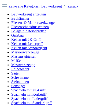
Zeige alle Kategorien
Bauwerkzeug
Zurück
Bauwerkzeug anzeigen
Bauhämmer
Fliesen- & Maurerwerkzeuge
Fliesenschneidmaschinen
Beläge für Reibebretter
Galabau
Kellen mit 2K-Griff
Kellen mit Ledergriff
Kellen mit Standardgriff
Markierwerkzeuge
Mastensteigeisen
Meißel
Messwerkzeuge
Reibebretter
Sägen
Schwämme
Siebrahmen
Sonstiges
Spachteln mit 2K-Griff
Spachteln mit Korkgriff
Spachteln mit Ledergriff
Spachteln mit Standardgriff