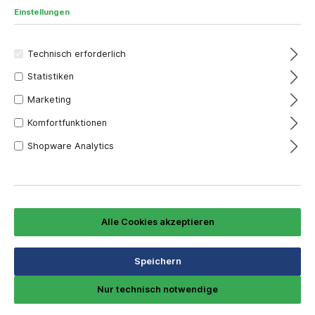
Einstellungen
Technisch erforderlich
Statistiken
Marketing
Komfortfunktionen
Shopware Analytics
3,06 €*
Alle Cookies akzeptieren
Inhalt:
1 Stück
Preise inkl. MwSt. zzgl. Versandkosten
Speichern
leider momentan vergriffen!
Nur technisch notwendige
Länge