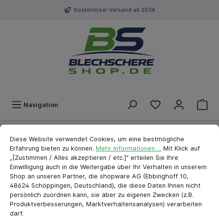
Kostenloser Versand ab 250€
Navigation
Cookie-Voreinstellungen
cookie.messageTextPage
Marken
stubai
Schraubwerkzeug
Stiftschlüssel
Diese Website verwendet Cookies, um eine bestmögliche
Erfahrung bieten zu können.
Mehr Informationen ...
Mit Klick auf
„[Zustimmen / Alles akzeptieren / etc.]“ erteilen Sie Ihre
Stubai Stiftschlüssel Sechskant
Einwilligung auch in die Weitergabe über Ihr Verhalten in unserem
mit Kugelkopf 2,5 mm
Shop an unseren Partner, die shopware AG (Ebbinghoff 10,
48624 Schöppingen, Deutschland), die diese Daten Ihnen nicht
persönlich zuordnen kann, sie aber zu eigenen Zwecken (z.B.
Produktverbesserungen, Marktverhaltensanalysen) verarbeiten
darf.