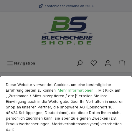
Kostenloser Versand ab 250€
Navigation
Cookie-Voreinstellungen
cookie.messageTextPage
Marken
stubai
Bauwerkzeug
Fliesen- & Maurerwerkzeuge
Diese Website verwendet Cookies, um eine bestmögliche
Erfahrung bieten zu können.
Mehr Informationen ...
Mit Klick auf
Stubai Rührquirl 400 mm
„[Zustimmen / Alles akzeptieren / etc.]“ erteilen Sie Ihre
Einwilligung auch in die Weitergabe über Ihr Verhalten in unserem
Shop an unseren Partner, die shopware AG (Ebbinghoff 10,
48624 Schöppingen, Deutschland), die diese Daten Ihnen nicht
persönlich zuordnen kann, sie aber zu eigenen Zwecken (z.B.
Produktverbesserungen, Marktverhaltensanalysen) verarbeiten
darf.