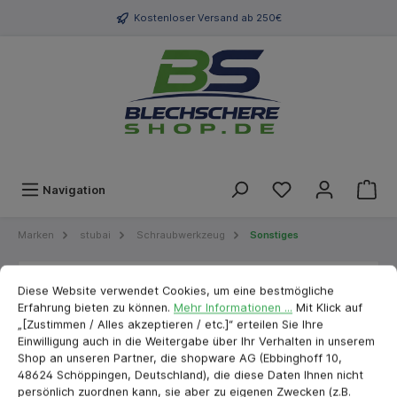
Kostenloser Versand ab 250€
Navigation
Marken
stubai
Schraubwerkzeug
Sonstiges
Cookie-Voreinstellungen
cookie.messageTextPage
Stubai Radio Schraubendreher
Diese Website verwendet Cookies, um eine bestmögliche
Erfahrung bieten zu können.
Mehr Informationen ...
Mit Klick auf
Satz 60 Stk
„[Zustimmen / Alles akzeptieren / etc.]“ erteilen Sie Ihre
Einwilligung auch in die Weitergabe über Ihr Verhalten in unserem
Shop an unseren Partner, die shopware AG (Ebbinghoff 10,
48624 Schöppingen, Deutschland), die diese Daten Ihnen nicht
persönlich zuordnen kann, sie aber zu eigenen Zwecken (z.B.