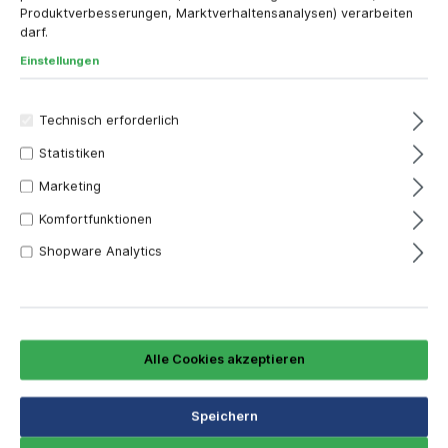
Produktverbesserungen, Marktverhaltensanalysen) verarbeiten
darf.
Einstellungen
Technisch erforderlich
Statistiken
Marketing
Komfortfunktionen
Shopware Analytics
34,82 €*
Inhalt:
1 Stück
Preise inkl. MwSt. zzgl. Versandkosten
Alle Cookies akzeptieren
Versandfertig in 7 Tagen, Lieferzeit 1-3 Tage
Bestellen Sie für weitere
250,00 €
und Sie erhalten
Speichern
Ihre Bestellung versandkostenfrei.