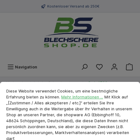
Kostenloser Versand ab 250€
Navigation
Marken
stubai
Schraubwerkzeug
Serie 1700
Cookie-Voreinstellungen
cookie.messageTextPage
Diese Website verwendet Cookies, um eine bestmögliche
Erfahrung bieten zu können.
Mehr Informationen ...
Mit Klick auf
Stubai Phillips Schraubendreher
„[Zustimmen / Alles akzeptieren / etc.]“ erteilen Sie Ihre
Einwilligung auch in die Weitergabe über Ihr Verhalten in unserem
mit Sechskant 1/80
Shop an unseren Partner, die shopware AG (Ebbinghoff 10,
48624 Schöppingen, Deutschland), die diese Daten Ihnen nicht
persönlich zuordnen kann, sie aber zu eigenen Zwecken (z.B.
Produktverbesserungen, Marktverhaltensanalysen) verarbeiten
darf.