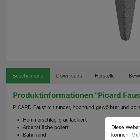
Beschreibung
Downloads
Hersteller
Bewe
Produktinformationen "Picard Fau
PICARD Faust mit runder, hochrund gewölbter und poli
Cookie-Vorein
Hammerschlag-grau lackiert
cookie.messag
Diese Websi
Arbeitsfläche poliert
können.
Meh
Bahn rund