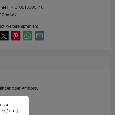
mmer:
PIC-0015000-40
71006469
kt weiterempfehlen:
ständer oder Amboss.
n zu
en / etc.]“