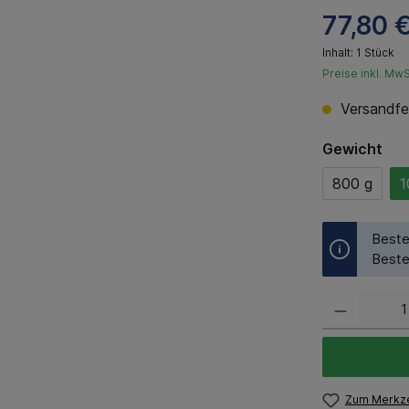
77,80 
Inhalt:
1 Stück
Preise inkl. Mw
Versandfer
Gewicht
800 g
1
Beste
Beste
Zum Merkze