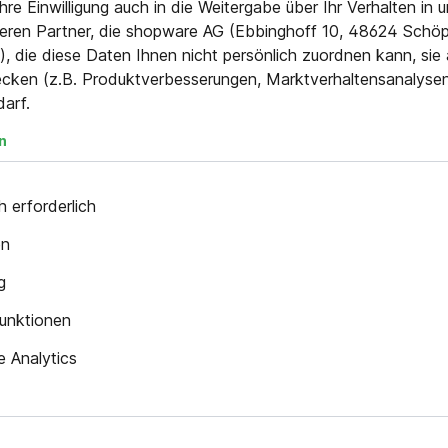
 Ihre Einwilligung auch in die Weitergabe über Ihr Verhalten in
eren Partner, die shopware AG (Ebbinghoff 10, 48624 Schöp
, die diese Daten Ihnen nicht persönlich zuordnen kann, sie
cken (z.B. Produktverbesserungen, Marktverhaltensanalyse
darf.
n
0 g
 erforderlich
0 g
en
 mm
g
 von Konfliktmineralien
hält keine SVHC-Stoffe
unktionen
S-konform
 Analytics