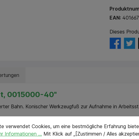
Produktnu
EAN:
40166
Dieses Produ
rtungen
st, 0015000-40"
erter Bahn. Konischer Werkzeugfuß zur Aufnahme in Arbeits
stellungen
eTextPage
te verwendet Cookies, um eine bestmögliche Erfahrung biete
r Informationen ...
Mit Klick auf „[Zustimmen / Alles akzeptier