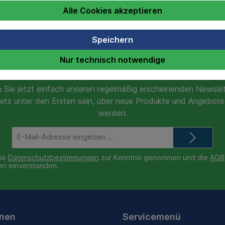
Alle Cookies akzeptieren
Speichern
Nur technisch notwendige
Newsletter
 Sie jetzt einfach unseren regelmäßig erscheinenden Newslet
ets unter den Ersten sein, über neue Produkte und Angebote 
werden.
E-
Mail-
Adresse*
die
Datenschutzbestimmungen
zur Kenntnis genommen und die
AGB
nen einverstanden.
onen
Servicemenü