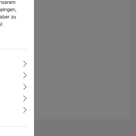
 unserem
pingen,
 aber zu
n)