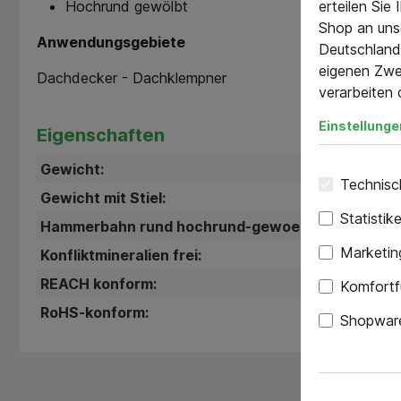
erteilen Sie
Hochrund gewölbt
Shop an uns
Anwendungsgebiete
Deutschland)
eigenen Zwe
Dachdecker - Dachklempner
verarbeiten 
Einstellunge
Eigenschaften
Gewicht:
100
Technisch
Gewicht mit Stiel:
108
Statistik
Hammerbahn rund hochrund-gewoelbt:
40
Marketin
Konfliktmineralien frei:
Frei
REACH konform:
ent
Komfortf
RoHS-konform:
RoH
Shopware