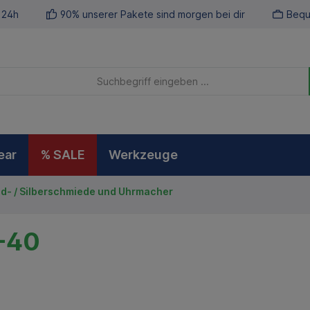
 24h
90% unserer Pakete sind morgen bei dir
Bequ
ear
% SALE
Werkzeuge
ld- / Silberschmiede und Uhrmacher
-40